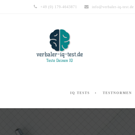
+49 (0) 179-4643871
info@verbaler-iq-test.de
IQ TESTS
TESTNORMEN