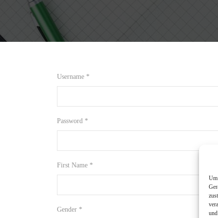
Username *
Password *
First Name *
Um 
Ger
zus
ver
Gender *
und